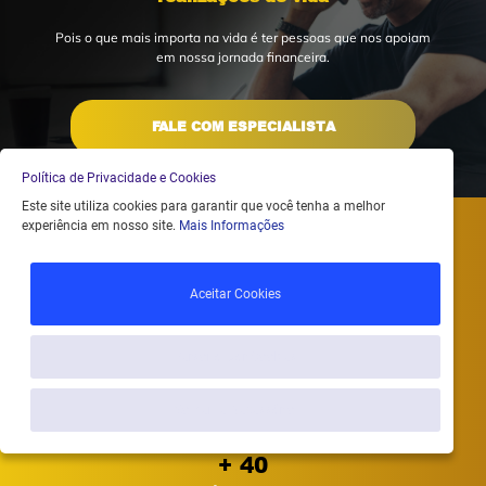
Pois o que mais importa na vida é ter pessoas que nos apoiam
em nossa jornada financeira.
FALE COM ESPECIALISTA
Política de Privacidade e Cookies
Este site utiliza cookies para garantir que você tenha a melhor
experiência em nosso site.
Mais Informações
Muito além da expectativa
Aceitar Cookies
Para tudo que envolve dinheiro, ou se transforma em dinheiro, nós temos
uma solução para você!
Personalizar Cookies
+ 2 Bilhões
Sob nosso cuidado
Somente Necessário
+ 40